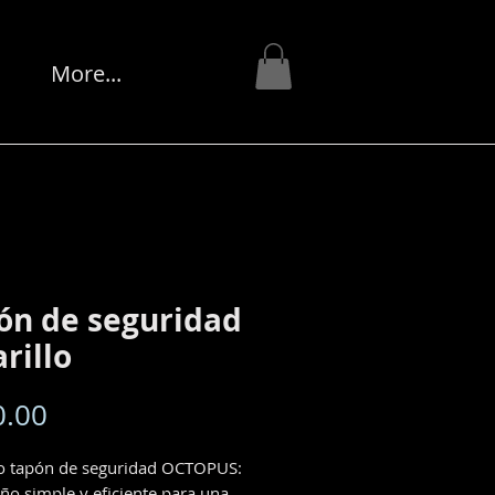
s
More...
ón de seguridad
rillo
Precio
0.00
o tapón de seguridad OCTOPUS:
eño simple y eficiente para una