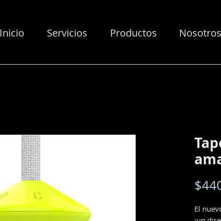
Inicio
Servicios
Productos
Nosotro
Tap
ama
$44
El nuev
¡un dis